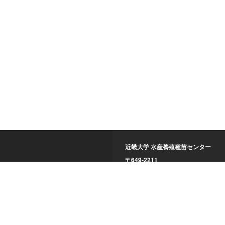
近畿大学 水産養殖種苗センター
〒649-2211
和歌山県西牟婁郡白浜町1-5