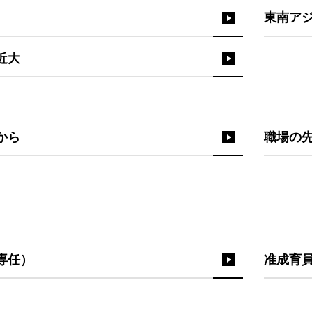
東南ア
近大
から
職場の
専任）
准成育