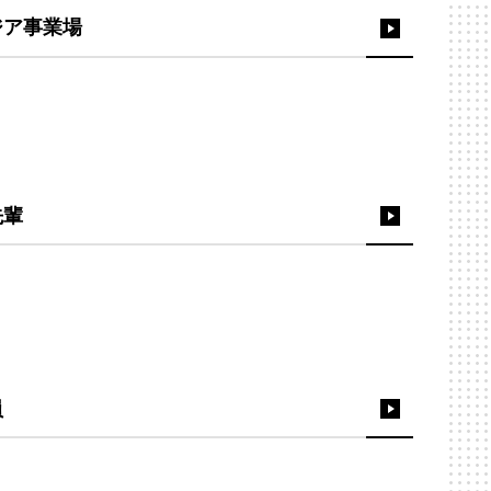
ジア事業場
先輩
員